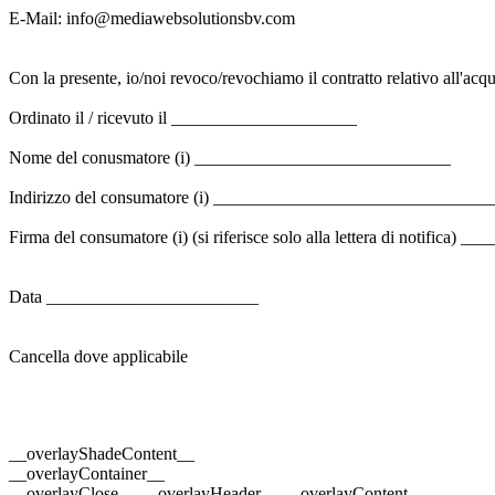
E-Mail: info@mediawebsolutionsbv.com
Con la presente, io/noi revoco/revochiamo il contratto relativo all'
Ordinato il / ricevuto il _____________________
Nome del conusmatore (i) _____________________________
Indirizzo del consumatore (i) _______________________________
Firma del consumatore (i) (si riferisce solo alla lettera di notifica
Data ________________________
Cancella dove applicabile
__overlayShadeContent__
__overlayContainer__
__overlayClose__ __overlayHeader__ __overlayContent__