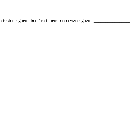
acquisto dei seguenti beni/ restituendo i servizi seguenti ___________
___
) __________________________