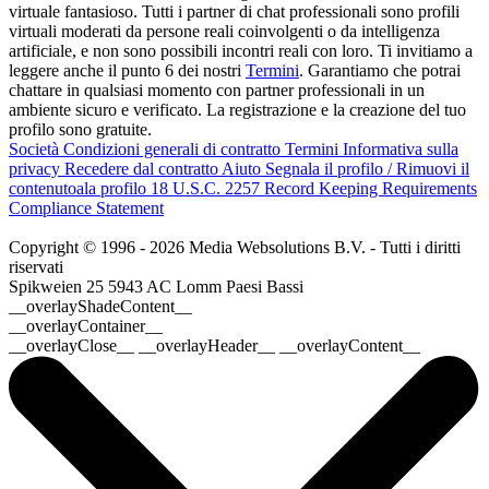
virtuale fantasioso. Tutti i partner di chat professionali sono profili
virtuali moderati da persone reali coinvolgenti o da intelligenza
artificiale, e non sono possibili incontri reali con loro. Ti invitiamo a
leggere anche il punto 6 dei nostri
Termini
. Garantiamo che potrai
chattare in qualsiasi momento con partner professionali in un
ambiente sicuro e verificato. La registrazione e la creazione del tuo
profilo sono gratuite.
Società
Condizioni generali di contratto
Termini
Informativa sulla
privacy
Recedere dal contratto
Aiuto
Segnala il profilo / Rimuovi il
contenutoala profilo
18 U.S.C. 2257 Record Keeping Requirements
Compliance Statement
Copyright © 1996 - 2026 Media Websolutions B.V. - Tutti i diritti
riservati
Spikweien 25
5943 AC Lomm
Paesi Bassi
__overlayShadeContent__
__overlayContainer__
__overlayClose__ __overlayHeader__ __overlayContent__